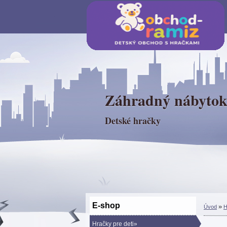
Záhradný nábyto
Detské hračky
E-shop
»
Úvod
H
Hračky pre deti»