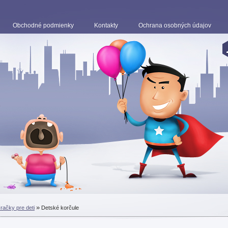
Obchodné podmienky
Kontakty
Ochrana osobných údajov
k
»
račky pre deti
Detské korčule